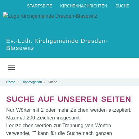
Skip to main navigation
Skip to main content
Skip to page footer
STARTSEITE
KIRCHENNACHRICHTEN
SUCHE
Ev.-Luth. Kirchgemeinde Dresden-
Blasewitz
You are here:
Home
Topnavigation
Suche
SUCHE AUF UNSEREN SEITEN
Nur Wörter mit 2 oder mehr Zeichen werden akzeptiert.
Maximal 200 Zeichen insgesamt.
Leerzeichen werden zur Trennung von Worten
verwendet, "" kann für die Suche nach ganzen