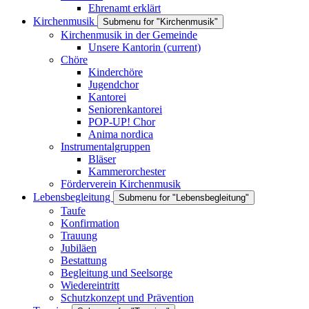
Ehrenamt erklärt
Kirchenmusik
Submenu for "Kirchenmusik"
Kirchenmusik in der Gemeinde
Unsere Kantorin
(current)
Chöre
Kinderchöre
Jugendchor
Kantorei
Seniorenkantorei
POP-UP! Chor
Anima nordica
Instrumentalgruppen
Bläser
Kammerorchester
Förderverein Kirchenmusik
Lebensbegleitung
Submenu for "Lebensbegleitung"
Taufe
Konfirmation
Trauung
Jubiläen
Bestattung
Begleitung und Seelsorge
Wiedereintritt
Schutzkonzept und Prävention