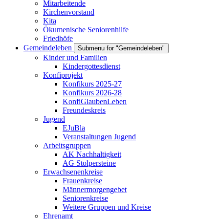
Mitarbeitende
Kirchenvorstand
Kita
Ökumenische Seniorenhilfe
Friedhöfe
Gemeindeleben
Submenu for "Gemeindeleben"
Kinder und Familien
Kindergottesdienst
Konfiprojekt
Konfikurs 2025-27
Konfikurs 2026-28
KonfiGlaubenLeben
Freundeskreis
Jugend
EJuBla
Veranstaltungen Jugend
Arbeitsgruppen
AK Nachhaltigkeit
AG Stolpersteine
Erwachsenenkreise
Frauenkreise
Männermorgengebet
Seniorenkreise
Weitere Gruppen und Kreise
Ehrenamt