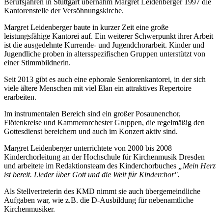
Berufsjahren in Stuttgart übernahm Margret Leidenberger 1997 die
Kantorenstelle der Versöhnungskirche.
Margret Leidenberger baute in kurzer Zeit eine große
leistungsfähige Kantorei auf. Ein weiterer Schwerpunkt ihrer Arbeit
ist die ausgedehnte Kurrende- und Jugendchorarbeit. Kinder und
Jugendliche proben in altersspezifischen Gruppen unterstützt von
einer Stimmbildnerin.
Seit 2013 gibt es auch eine ephorale Seniorenkantorei, in der sich
viele ältere Menschen mit viel Elan ein attraktives Repertoire
erarbeiten.
Im instrumentalen Bereich sind ein großer Posaunenchor,
Flötenkreise und Kammerorchester Gruppen, die regelmäßig den
Gottesdienst bereichern und auch im Konzert aktiv sind.
Margret Leidenberger unterrichtete von 2000 bis 2008
Kinderchorleitung an der Hochschule für Kirchenmusik Dresden
und arbeitete im Redaktionsteam des Kinderchorbuches
„Mein Herz
ist bereit. Lieder über Gott und die Welt für Kinderchor".
Als Stellvertreterin des KMD nimmt sie auch übergemeindliche
Aufgaben war, wie z.B. die D-Ausbildung für nebenamtliche
Kirchenmusiker.