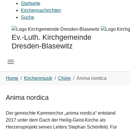
Skip to main navigation
Skip to main content
Skip to page footer
Startseite
Kirchennachrichten
Suche
Ev.-Luth. Kirchgemeinde
Dresden-Blasewitz
You are here:
Home
Kirchenmusik
Chöre
Anima nordica
Anima nordica
Der gemischte Kammerchor „anima nordica“ entstand
2017 unter dem Dach der Heilig-Geist-Kirche als
Herzensprojekt seines Leiters Stephan Schönfeld. Für