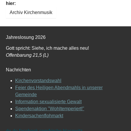
hier:
Archiv Kirchenmusik
Jahreslosung 2026
Gott spricht: Siehe, ich mache alles neu!
Offenbarung 21,5 (L)
Nachrichten
Kirchenvorstandswahl
Feier des Heiligen Abendmahls in unserer
Gemeinde
Information sexualisierte Gewalt
Spendenaktion "Wohltemperiert!"
Kindersachenflohmarkt
de-de.facebook.com/kirche.blasewitz