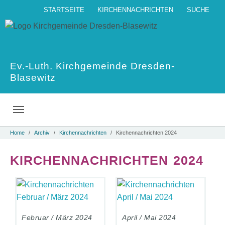
Skip to main navigation
Skip to main content
Skip to page footer
STARTSEITE
KIRCHENNACHRICHTEN
SUCHE
Ev.-Luth. Kirchgemeinde Dresden-
Blasewitz
You are here:
Home
Archiv
Kirchennachrichten
Kirchennachrichten 2024
KIRCHENNACHRICHTEN 2024
Februar / März 2024
April / Mai 2024