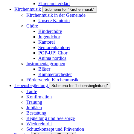
Ehrenamt erklärt
Kirchenmusik
Submenu for "Kirchenmusik"
Kirchenmusik in der Gemeinde
Unsere Kantorin
Chöre
Kinderchöre
Jugendchor
Kantorei
Seniorenkantorei
POP-UP! Chor
Anima nordica
Instrumentalgruppen
Bläser
Kammerorchester
Förderverein Kirchenmusik
Lebensbegleitung
Submenu for "Lebensbegleitung"
Taufe
Konfirmation
Trauung
Jubiläen
Bestattung
Begleitung und Seelsorge
Wiedereintritt
Schutzkonzept und Prävention