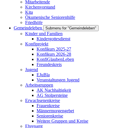
Mitarbeitende
Kirchenvorstand
Kita
Ökumenische Seniorenhilfe
Friedhöfe
Gemeindeleben
Submenu for "Gemeindeleben"
Kinder und Familien
Kindergottesdienst
Konfiprojekt
Konfikurs 2025-27
Konfikurs 2026-28
KonfiGlaubenLeben
Freundeskreis
Jugend
EJuBla
Veranstaltungen Jugend
Arbeitsgruppen
AK Nachhaltigkeit
AG Stolpersteine
Erwachsenenkreise
Frauenkreise
Männermorgengebet
Seniorenkreise
Weitere Gruppen und Kreise
Ehrenamt